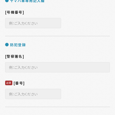
ヤマハ車専用記入欄
[号機番号]
防犯登録
[警察署名]
[番号]
必須