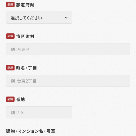
都道府県
必須
市区町村
必須
町名・丁目
必須
番地
必須
建物・マンション名・号室